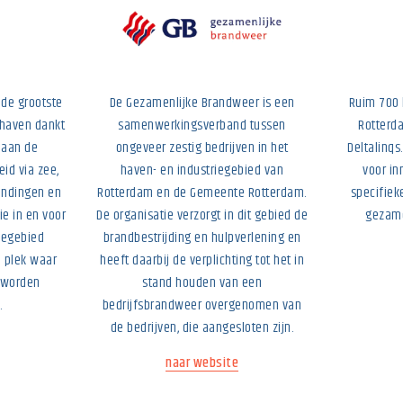
 de grootste
De Gezamenlijke Brandweer is een
Ruim 700 
 haven dankt
samenwerkingsverband tussen
Rotterda
e aan de
ongeveer zestig bedrijven in het
Deltalinqs
id via zee,
haven- en industriegebied van
voor in
indingen en
Rotterdam en de Gemeente Rotterdam.
specifiek
e in en voor
De organisatie verzorgt in dit gebied de
gezame
iegebied
brandbestrijding en hulpverlening en
e plek waar
heeft daarbij de verplichting tot het in
 worden
stand houden van een
.
bedrijfsbrandweer overgenomen van
de bedrijven, die aangesloten zijn.
naar website