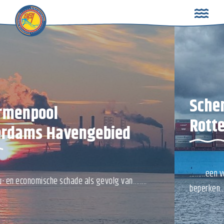
NL
Schermenpool
Rotterdams Havengebied
.........een verontreiniging van het oppervlaktewater te
beperken........